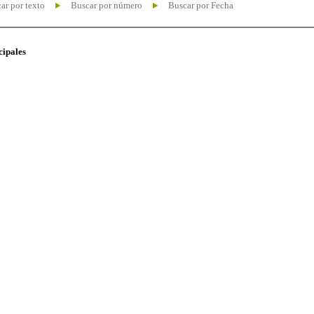
ar por texto
Buscar por número
Buscar por Fecha
cipales