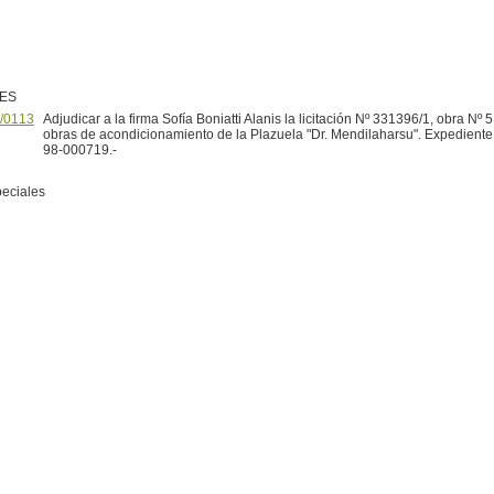
NES
/0113
Adjudicar a la firma Sofía Boniatti Alanis la licitación Nº 331396/1, obra Nº 
obras de acondicionamiento de la Plazuela "Dr. Mendilaharsu". Expedient
98-000719.-
peciales