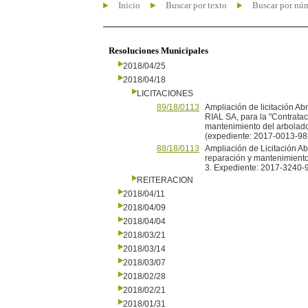
Inicio
Buscar por texto
Buscar por nú
Resoluciones Municipales
2018/04/25
2018/04/18
LICITACIONES
89/18/0113
Ampliación de licitación Ab
RIAL SA, para la "Contratac
mantenimiento del arbolado 
(expediente: 2017-0013-98
88/18/0113
Ampliación de Licitación Ab
reparación y mantenimiento
3. Expediente: 2017-3240-
REITERACION
2018/04/11
2018/04/09
2018/04/04
2018/03/21
2018/03/14
2018/03/07
2018/02/28
2018/02/21
2018/01/31