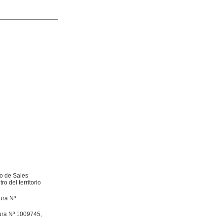
co de Sales
o del territorio
ura Nº
tura Nº 1009745,