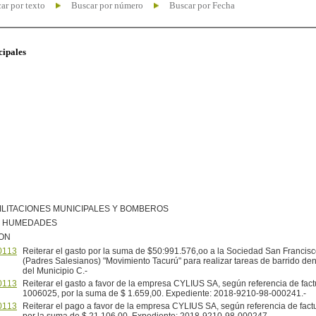
ar por texto
Buscar por número
Buscar por Fecha
cipales
ILITACIONES MUNICIPALES Y BOMBEROS
R HUMEDADES
ION
0113
Reiterar el gasto por la suma de $50:991.576,oo a la Sociedad San Francis
(Padres Salesianos) "Movimiento Tacurú" para realizar tareas de barrido dentr
del Municipio C.-
0113
Reiterar el gasto a favor de la empresa CYLIUS SA, según referencia de fact
1006025, por la suma de $ 1.659,00. Expediente: 2018-9210-98-000241.-
0113
Reiterar el pago a favor de la empresa CYLIUS SA, según referencia de fac