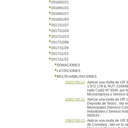
2018/02/21
2018/01/31
2018/01/17
2018/01/03
2017/12/27
2017/12/20
2017/12/13
2017/12/06
2017/11/29
2017/11/22
2017/11/15
DONACIONES
LICITACIONES
MULTA HABILITACIONES
242/17/0113
Aplicar una multa de UR 3 
1.972.178-8, RUT: 2169481
calle Cadíz Nº 3049, por f
Microempresa y Servicio 
239/17/0113
Aplicar una multa de UR 1
Depósito de Telas) , sito e
Municipales (Servicio Cont
Industriales y Servicio In
000533.-
236/17/0113
Aplicar una multa de UR 3
de Comidas) , sito en la c