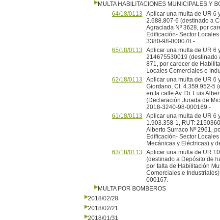
MULTA HABILITACIONES MUNICIPALES Y
64/18/0113
Aplicar una multa de UR 6 y
2.688.807-6 (destinado a Clu
Agraciada Nº 3628, por care
Edificación- Sector Locales
3380-98-000078.-
65/18/0113
Aplicar una multa de UR 6 y
214675530019 (destinado a 
871, por carecer de Habilita
Locales Comerciales e Indu
62/18/0113
Aplicar una multa de UR 6 y
Giordano, CI: 4.359.952-5 (
en la calle Av. Dr. Luis Alb
(Declaración Jurada de Mi
2018-3240-98-000169.-
61/18/0113
Aplicar una multa de UR 6 y 
1.903.358-1, RUT: 215036040
Alberto Surraco Nº 2961, po
Edificación- Sector Locales
Mecánicas y Eléctricas) y 
63/18/0113
Aplicar una multa de UR 1
(destinado a Depósito de ha
por falta de Habilitación Mu
Comerciales e Industriales
000167.-
MULTA POR BOMBEROS
2018/02/28
2018/02/21
2018/01/31