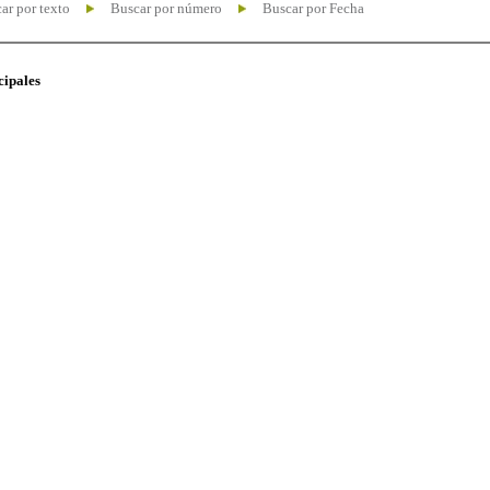
ar por texto
Buscar por número
Buscar por Fecha
cipales