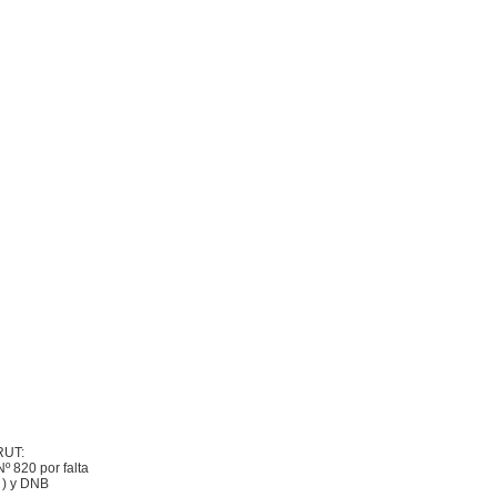
RUT:
º 820 por falta
s ) y DNB