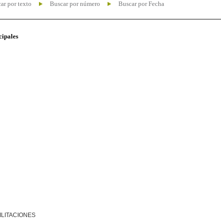
ar por texto
Buscar por número
Buscar por Fecha
cipales
ILITACIONES