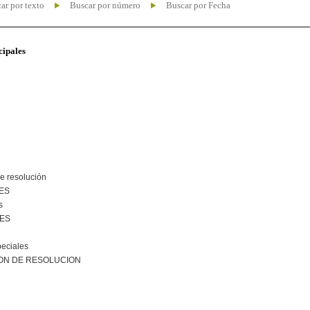
ar por texto
Buscar por número
Buscar por Fecha
cipales
e resolución
ES
s
NES
peciales
ON DE RESOLUCION