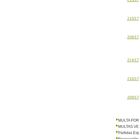
213/17
215/17
208/17
214/17
216/17
209/17
MULTA PO
MULTAS V
Partidas Es