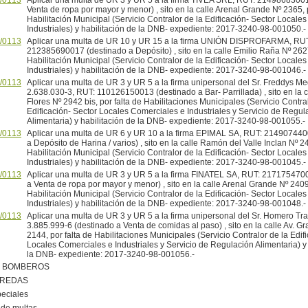
/0113
Aplicar una multa de UR 3 y UR 5 a la firma TIVEA SRL, RUT: 2149868300
Venta de ropa por mayor y menor) , sito en la calle Arenal Grande Nº 2365, p
Habilitación Municipal (Servicio Contralor de la Edificación- Sector Locale
Industriales) y habilitación de la DNB- expediente: 2017-3240-98-001050.-
/0113
Aplicar una multa de UR 10 y UR 15 a la firma UNIÓN DISPROFARMA, RUT
212385690017 (destinado a Depósito) , sito en la calle Emilio Raña Nº 2627
Habilitación Municipal (Servicio Contralor de la Edificación- Sector Locale
Industriales) y habilitación de la DNB- expediente: 2017-3240-98-001046.-
/0113
Aplicar una multa de UR 3 y UR 5 a la firma unipersonal del Sr. Freddys Me
2.638.030-3, RUT: 110126150013 (destinado a Bar- Parrillada) , sito en la ca
Flores Nº 2942 bis, por falta de Habilitaciones Municipales (Servicio Contra
Edificación- Sector Locales Comerciales e Industriales y Servicio de Regul
Alimentaria) y habilitación de la DNB- expediente: 2017-3240-98-001055.-
/0113
Aplicar una multa de UR 6 y UR 10 a la firma EPIMAL SA, RUT: 214907440
a Depósito de Harina / varios) , sito en la calle Ramón del Valle Inclan Nº 24
Habilitación Municipal (Servicio Contralor de la Edificación- Sector Locale
Industriales) y habilitación de la DNB- expediente: 2017-3240-98-001045.-
/0113
Aplicar una multa de UR 3 y UR 5 a la firma FINATEL SA, RUT: 217175470
a Venta de ropa por mayor y menor) , sito en la calle Arenal Grande Nº 2409,
Habilitación Municipal (Servicio Contralor de la Edificación- Sector Locale
Industriales) y habilitación de la DNB- expediente: 2017-3240-98-001048.-
/0113
Aplicar una multa de UR 3 y UR 5 a la firma unipersonal del Sr. Homero Tra
3.885.999-6 (destinado a Venta de comidas al paso) , sito en la calle Av. Gr
2144, por falta de Habilitaciones Municipales (Servicio Contralor de la Edif
Locales Comerciales e Industriales y Servicio de Regulación Alimentaria) y 
la DNB- expediente: 2017-3240-98-001056.-
R BOMBEROS
EREDAS
peciales