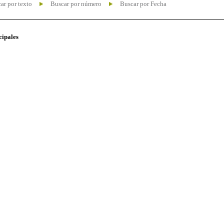
ar por texto
Buscar por número
Buscar por Fecha
cipales