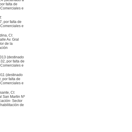
14 (destinado a
or falta de
s Comerciales e
:
, por falta de
s Comerciales e
dina, CI:
lle Av. Gral
lor de la
ación
013 (destinado
32, por falta de
s Comerciales e
011 (destinado
 por falta de
s Comerciales e
sante, CI:
al San Martin Nº
icación- Sector
habilitación de