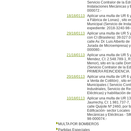
Servicio Contralor de la Edi
Instalaciones Mecánicas y E
000072.-
18/18/0113
Aplicar una multa de UR 6
a Fábrica de Lonas) , sito e
Municipal (Servicio de Inst
expediente: 2018-3240-98-
29/18/0113
Aplicar una multa de UR 5 y
con CI (Brasilera): 39.027.
calle Av. Dr. Luis Alberto d
Jurada de Microempresa) 
000080.-
21/18/0113
Aplicar una multa de UR 5 y
Mendez, CI: 2.548.789-1, 
Menor), sito en la calle Do
(Servicio Contralor de la E
PRIMERA REINCIDENCIA. E
20/18/0113
Aplicar una multa de UR 6
a Venta de Cotillón) , sito e
Municipales ( Servicio Cont
Industriales, Servicio de R
Eléctricas) y habilitación
10/18/0113
Aplicar una multa de UR 13 
Jaurrechy, CI: 1.981.737-7
calle Quijote Nº 2460, por f
Edificación- sector Locales
Mecánicas y Eléctricas -
98-000074.-
MULTA POR BOMBEROS
Partidas Especiales