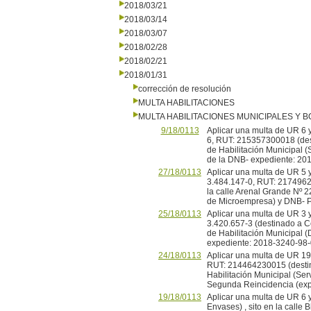
2018/03/21
2018/03/14
2018/03/07
2018/02/28
2018/02/21
2018/01/31
corrección de resolución
MULTA HABILITACIONES
MULTA HABILITACIONES MUNICIPALES Y
9/18/0113
Aplicar una multa de UR 6 y
6, RUT: 215357300018 (desti
de Habilitación Municipal (S
de la DNB- expediente: 20
27/18/0113
Aplicar una multa de UR 5 y
3.484.147-0, RUT: 2174962
la calle Arenal Grande Nº 2
de Microempresa) y DNB- 
25/18/0113
Aplicar una multa de UR 3 y
3.420.657-3 (destinado a Cer
de Habilitación Municipal 
expediente: 2018-3240-98-
24/18/0113
Aplicar una multa de UR 19 
RUT: 214464230015 (destinad
Habilitación Municipal (Ser
Segunda Reincidencia (exp
19/18/0113
Aplicar una multa de UR 6 
Envases) , sito en la calle