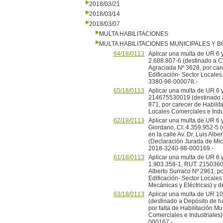
2018/03/21
2018/03/14
2018/03/07
MULTA HABILITACIONES
MULTA HABILITACIONES MUNICIPALES Y
64/18/0113
Aplicar una multa de UR 6 y
2.688.807-6 (destinado a Clu
Agraciada Nº 3628, por care
Edificación- Sector Locales
3380-98-000078.-
65/18/0113
Aplicar una multa de UR 6 y
214675530019 (destinado a 
871, por carecer de Habilita
Locales Comerciales e Indu
62/18/0113
Aplicar una multa de UR 6 y
Giordano, CI: 4.359.952-5 (
en la calle Av. Dr. Luis Alb
(Declaración Jurada de Mi
2018-3240-98-000169.-
61/18/0113
Aplicar una multa de UR 6 y 
1.903.358-1, RUT: 215036040
Alberto Surraco Nº 2961, po
Edificación- Sector Locales
Mecánicas y Eléctricas) y 
63/18/0113
Aplicar una multa de UR 1
(destinado a Depósito de ha
por falta de Habilitación Mu
Comerciales e Industriales
000167.-