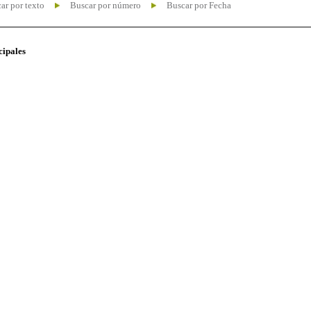
ar por texto
Buscar por número
Buscar por Fecha
cipales