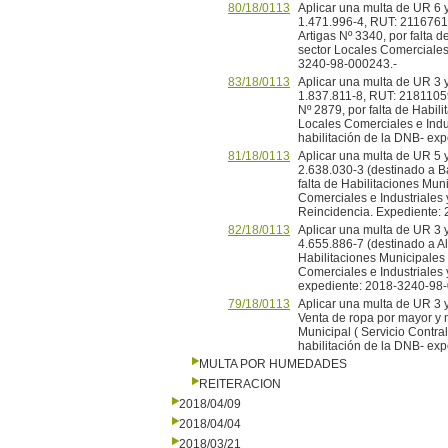
80/18/0113
Aplicar una multa de UR 6 y
1.471.996-4, RUT: 211676100
Artigas Nº 3340, por falta d
sector Locales Comerciales 
3240-98-000243.-
83/18/0113
Aplicar una multa de UR 3 y 
1.837.811-8, RUT: 218110590
Nº 2879, por falta de Habili
Locales Comerciales e Indus
habilitación de la DNB- ex
81/18/0113
Aplicar una multa de UR 5 y
2.638.030-3 (destinado a Bar
falta de Habilitaciones Muni
Comerciales e Industriales
Reincidencia. Expediente:
82/18/0113
Aplicar una multa de UR 3 y
4.655.886-7 (destinado a Alm
Habilitaciones Municipales 
Comerciales e Industriales 
expediente: 2018-3240-98-
79/18/0113
Aplicar una multa de UR 3 
Venta de ropa por mayor y me
Municipal ( Servicio Contral
habilitación de la DNB- ex
MULTA POR HUMEDADES
REITERACION
2018/04/09
2018/04/04
2018/03/21