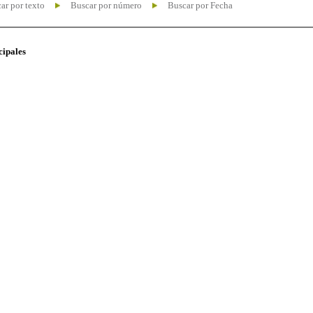
ar por texto
Buscar por número
Buscar por Fecha
cipales