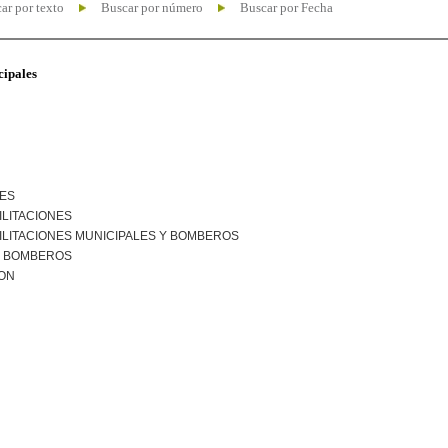
ar por texto
Buscar por número
Buscar por Fecha
cipales
NES
ILITACIONES
ILITACIONES MUNICIPALES Y BOMBEROS
R BOMBEROS
ION