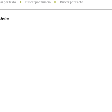
ar por texto
Buscar por número
Buscar por Fecha
cipales