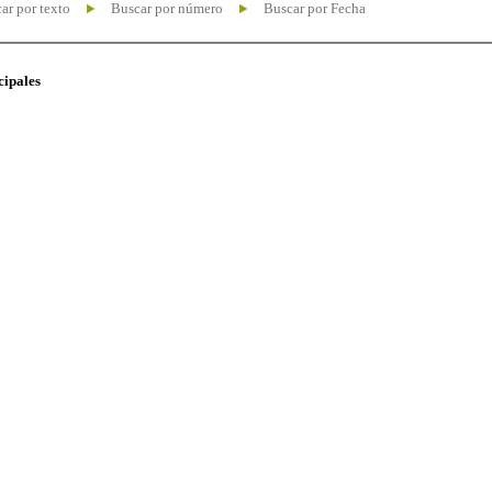
ar por texto
Buscar por número
Buscar por Fecha
cipales