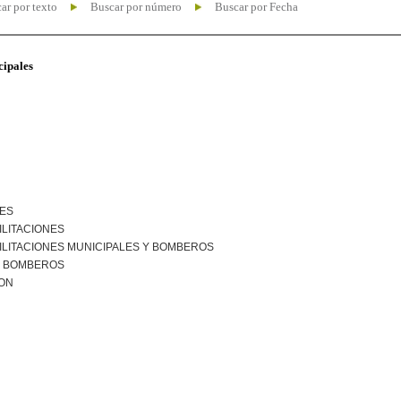
ar por texto
Buscar por número
Buscar por Fecha
cipales
NES
ILITACIONES
ILITACIONES MUNICIPALES Y BOMBEROS
R BOMBEROS
ION