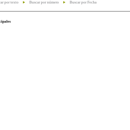
ar por texto
Buscar por número
Buscar por Fecha
cipales