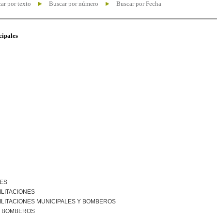
ar por texto
Buscar por número
Buscar por Fecha
cipales
NES
ILITACIONES
ILITACIONES MUNICIPALES Y BOMBEROS
R BOMBEROS