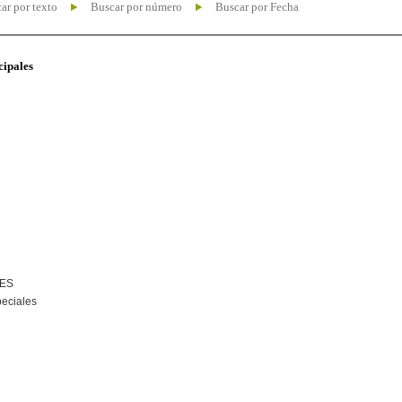
ar por texto
Buscar por número
Buscar por Fecha
cipales
NES
peciales