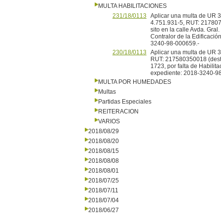
MULTA HABILITACIONES
231/18/0113
Aplicar una multa de UR 3 
4.751.931-5, RUT: 217807
sito en la calle Avda. Gral
Contralor de la Edificació
3240-98-000659.-
230/18/0113
Aplicar una multa de UR 3 
RUT: 217580350018 (desti
1723, por falta de Habili
expediente: 2018-3240-9
MULTA POR HUMEDADES
Multas
Partidas Especiales
REITERACION
VARIOS
2018/08/29
2018/08/20
2018/08/15
2018/08/08
2018/08/01
2018/07/25
2018/07/11
2018/07/04
2018/06/27