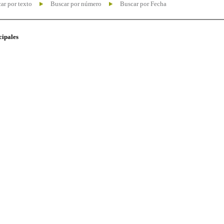
ar por texto
Buscar por número
Buscar por Fecha
cipales