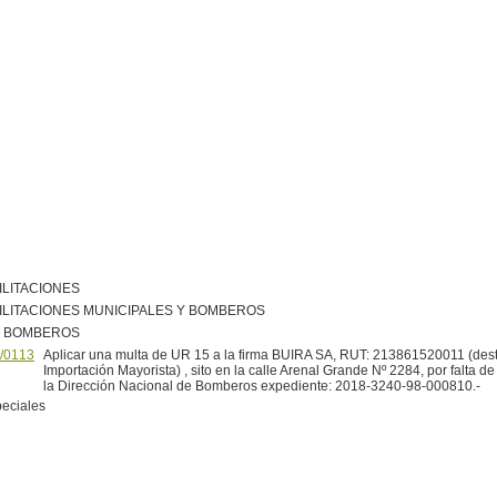
ILITACIONES
ILITACIONES MUNICIPALES Y BOMBEROS
R BOMBEROS
/0113
Aplicar una multa de UR 15 a la firma BUIRA SA, RUT: 213861520011 (des
Importación Mayorista) , sito en la calle Arenal Grande Nº 2284, por falta de
la Dirección Nacional de Bomberos expediente: 2018-3240-98-000810.-
peciales