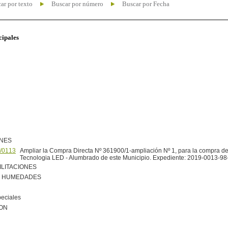
ar por texto
Buscar por número
Buscar por Fecha
cipales
ONES
/0113
Ampliar la Compra Directa Nº 361900/1-ampliación Nº 1, para la compra de
Tecnologia LED - Alumbrado de este Municipio. Expediente: 2019-0013-98
ILITACIONES
R HUMEDADES
peciales
ION