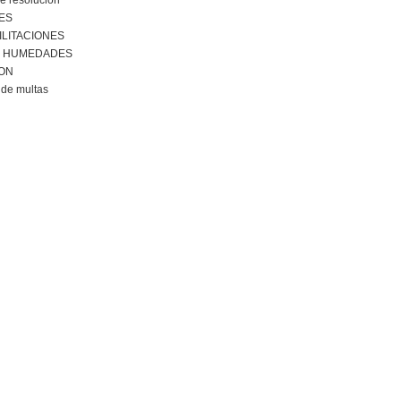
e resolución
ES
ILITACIONES
R HUMEDADES
ION
de multas