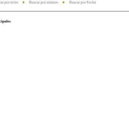
ar por texto
Buscar por número
Buscar por Fecha
cipales