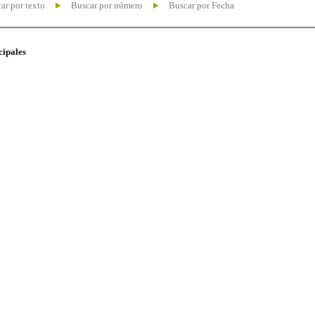
ar por texto
Buscar por número
Buscar por Fecha
cipales