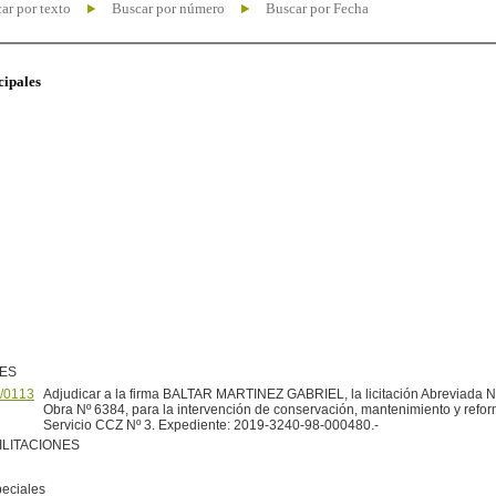
ar por texto
Buscar por número
Buscar por Fecha
cipales
NES
/0113
Adjudicar a la firma BALTAR MARTINEZ GABRIEL, la licitación Abreviada N
Obra Nº 6384, para la intervención de conservación, mantenimiento y reform
Servicio CCZ Nº 3. Expediente: 2019-3240-98-000480.-
ILITACIONES
peciales