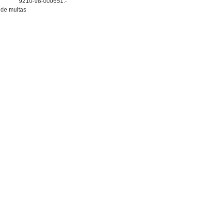
9210-98-000651.-
de multas