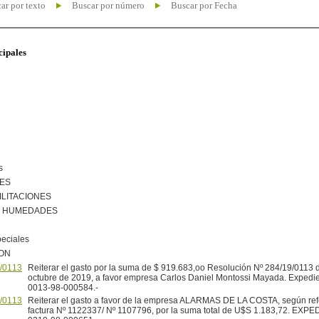
ar por texto
Buscar por número
Buscar por Fecha
cipales
s
NES
ILITACIONES
R HUMEDADES
peciales
ION
/0113
Reiterar el gasto por la suma de $ 919.683,oo Resolución Nº 284/19/0113 
octubre de 2019, a favor empresa Carlos Daniel Montossi Mayada. Expedie
0013-98-000584.-
/0113
Reiterar el gasto a favor de la empresa ALARMAS DE LA COSTA, según ref
factura Nº 1122337/ Nº 1107796, por la suma total de U$S 1.183,72. EXP