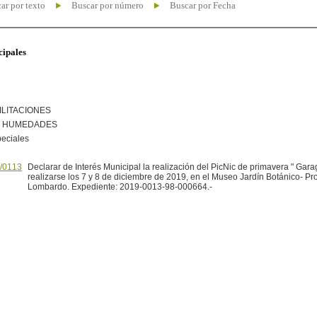
ar por texto
Buscar por número
Buscar por Fecha
cipales
ILITACIONES
R HUMEDADES
peciales
/0113
Declarar de Interés Municipal la realización del PicNic de primavera " Gar
realizarse los 7 y 8 de diciembre de 2019, en el Museo Jardín Botánico- Prof
Lombardo. Expediente: 2019-0013-98-000664.-