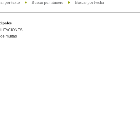
ar por texto
Buscar por número
Buscar por Fecha
cipales
ILITACIONES
de multas