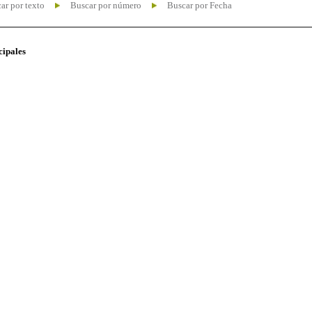
ar por texto
Buscar por número
Buscar por Fecha
cipales