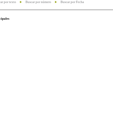
ar por texto
Buscar por número
Buscar por Fecha
cipales