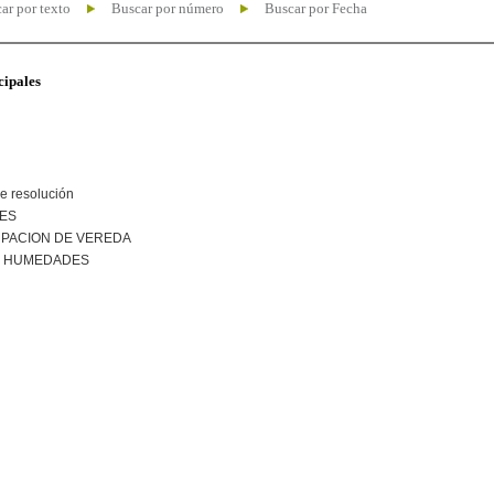
ar por texto
Buscar por número
Buscar por Fecha
cipales
e resolución
NES
PACION DE VEREDA
R HUMEDADES