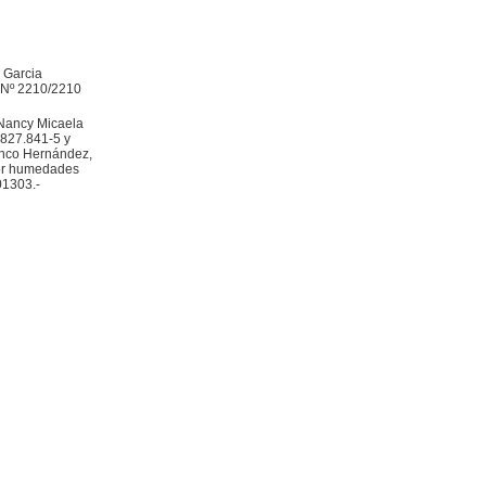
o Garcia
o Nº 2210/2210
 Nancy Micaela
2.827.841-5 y
ranco Hernández,
por humedades
01303.-