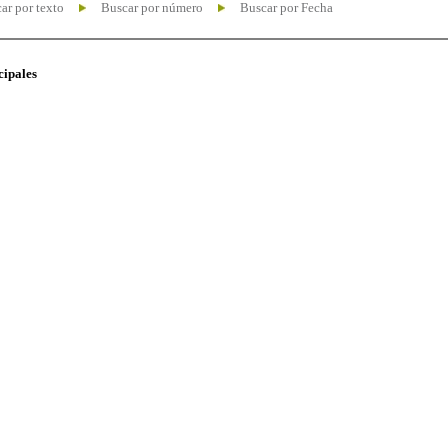
ar por texto
Buscar por número
Buscar por Fecha
cipales