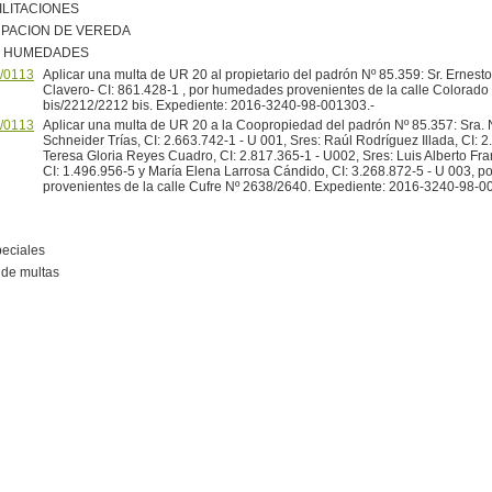
ILITACIONES
PACION DE VEREDA
R HUMEDADES
/0113
Aplicar una multa de UR 20 al propietario del padrón Nº 85.359: Sr. Ernest
Clavero- CI: 861.428-1 , por humedades provenientes de la calle Colorad
bis/2212/2212 bis. Expediente: 2016-3240-98-001303.-
/0113
Aplicar una multa de UR 20 a la Coopropiedad del padrón Nº 85.357: Sra.
Schneider Trías, CI: 2.663.742-1 - U 001, Sres: Raúl Rodríguez Illada, CI: 
Teresa Gloria Reyes Cuadro, CI: 2.817.365-1 - U002, Sres: Luis Alberto F
CI: 1.496.956-5 y María Elena Larrosa Cándido, CI: 3.268.872-5 - U 003, 
provenientes de la calle Cufre Nº 2638/2640. Expediente: 2016-3240-98-0
peciales
de multas