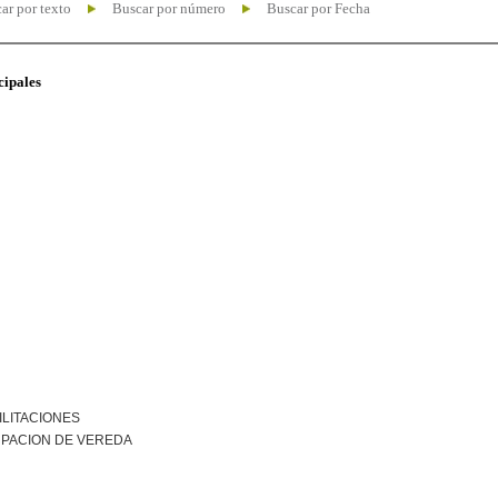
ar por texto
Buscar por número
Buscar por Fecha
cipales
ILITACIONES
PACION DE VEREDA