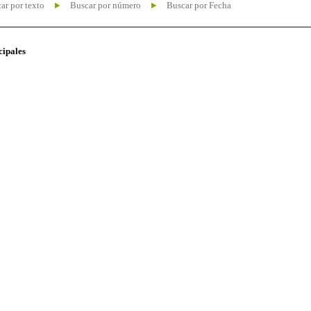
ar por texto
Buscar por número
Buscar por Fecha
cipales