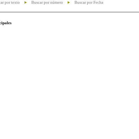
ar por texto
Buscar por número
Buscar por Fecha
cipales