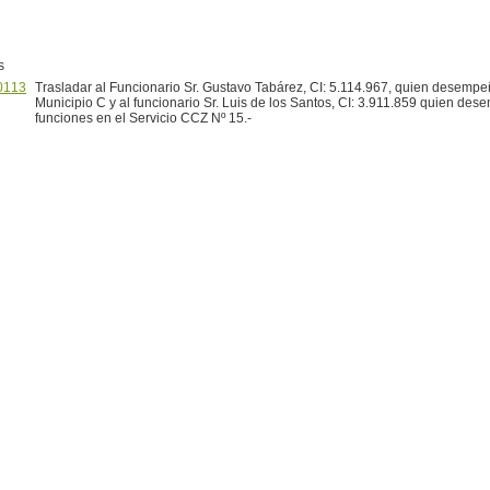
s
0113
Trasladar al Funcionario Sr. Gustavo Tabárez, CI: 5.114.967, quien desemp
Municipio C y al funcionario Sr. Luis de los Santos, CI: 3.911.859 quien de
funciones en el Servicio CCZ Nº 15.-