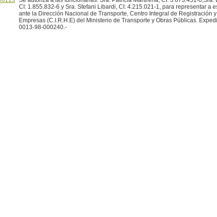
/0113
Se autoriza a las funcionarias: Sra. Patricia Martirena, CI: 3.673.451-0,Sra.
CI: 1.855.832-6 y Sra. Stefani Libardi, CI: 4.215.021-1, para representar a 
ante la Dirección Nacional de Transporte, Centro Integral de Registración y
Empresas (C.I.R.H.E) del Ministerio de Transporte y Obras Públicas. Exped
0013-98-000240.-