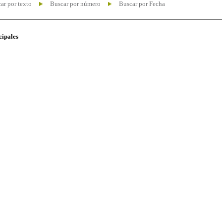
ar por texto
Buscar por número
Buscar por Fecha
cipales