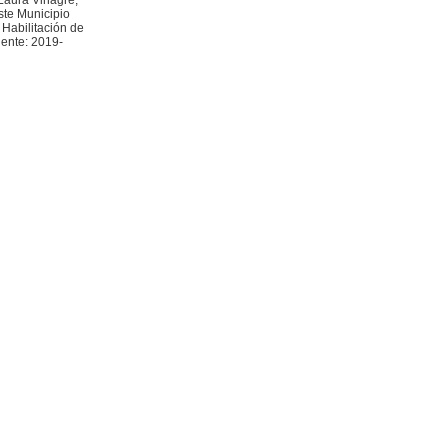
 Laura Vinagre,
este Municipio
 Habilitación de
iente: 2019-