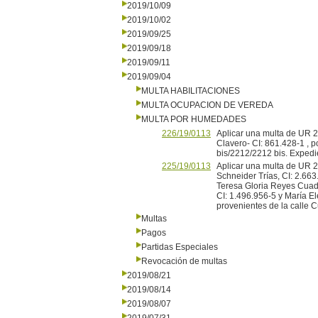
2019/10/09
2019/10/02
2019/09/25
2019/09/18
2019/09/11
2019/09/04
MULTA HABILITACIONES
MULTA OCUPACION DE VEREDA
MULTA POR HUMEDADES
226/19/0113
Aplicar una multa de UR 20
Clavero- CI: 861.428-1 , 
bis/2212/2212 bis. Exped
225/19/0113
Aplicar una multa de UR 2
Schneider Trías, CI: 2.663
Teresa Gloria Reyes Cuadr
CI: 1.496.956-5 y María E
provenientes de la calle 
Multas
Pagos
Partidas Especiales
Revocación de multas
2019/08/21
2019/08/14
2019/08/07