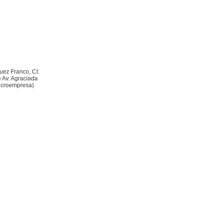
uez Franco, CI:
e Av. Agraciada
Microempresa)