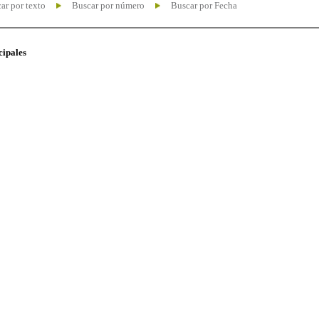
ar por texto
Buscar por número
Buscar por Fecha
cipales