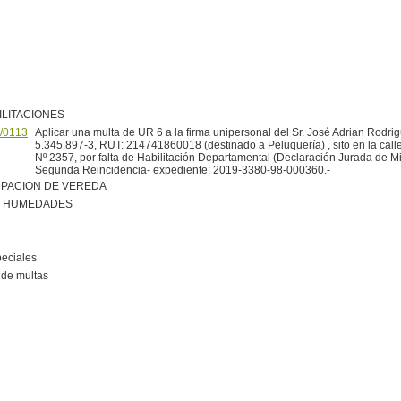
ILITACIONES
/0113
Aplicar una multa de UR 6 a la firma unipersonal del Sr. José Adrian Rodrig
5.345.897-3, RUT: 214741860018 (destinado a Peluquería) , sito en la call
Nº 2357, por falta de Habilitación Departamental (Declaración Jurada de 
Segunda Reincidencia- expediente: 2019-3380-98-000360.-
PACION DE VEREDA
R HUMEDADES
peciales
de multas