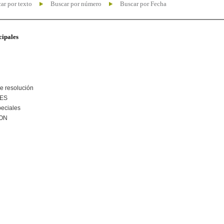
ar por texto
Buscar por número
Buscar por Fecha
cipales
e resolución
NES
peciales
ION