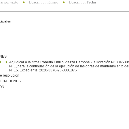
ar por texto
Buscar por número
Buscar por Fecha
cipales
ONES
0113
Adjudicar a la firma Roberto Emilio Piazza Carbone - la licitación Nº 384530
Nº 1, para la continuaciòn de la ejecución de las obras de mantenimiento de
Nº 15. Expediente: 2020-3370-98-000187.-
e resolución
ILITACIONES
ION