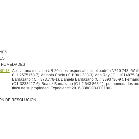
ONES
NES
R HUMEDADES
/0113
Aplicar una multa de UR 20 a los responsables del padrón Nº 10.743 : Wal
C. I: 2575158-7), Antonio Chelo ( C.I: 901.333-3), Ana Rey ( C.I: 1014875-3)
Bardazano ( C.I: 373.778-1), Daniela Bardazano (C.I: 3393736-9 ), Ferna
(C.I: 3233417-6), Beatriz Bardazano (C.I: 2.643.868-1) , por humedades pro
finca de su propiedad. Expediente: 2016-3380-98-000180.-
ON DE RESOLUCION