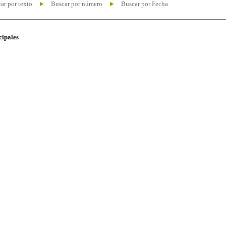
ar por texto
Buscar por número
Buscar por Fecha
cipales