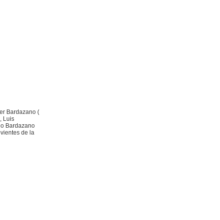
ter Bardazano (
, Luis
ndo Bardazano
vientes de la