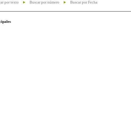
ar por texto
Buscar por número
Buscar por Fecha
cipales