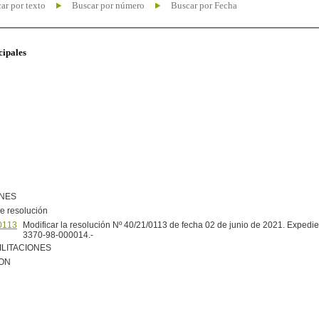
ar por texto
Buscar por número
Buscar por Fecha
cipales
ONES
e resolución
0113
Modificar la resolución Nº 40/21/0113 de fecha 02 de junio de 2021. Expedie
3370-98-000014.-
ILITACIONES
ION