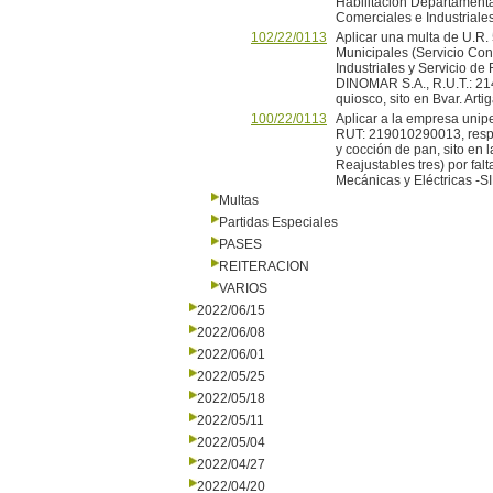
Habilitación Departamental
Comerciales e Industriales
102/22/0113
Aplicar una multa de U.R.
Municipales (Servicio Cont
Industriales y Servicio de 
DINOMAR S.A., R.U.T.: 21
quiosco, sito en Bvar. Art
100/22/0113
Aplicar a la empresa un
RUT: 219010290013, respon
y cocción de pan, sito en
Reajustables tres) por fal
Mecánicas y Eléctricas -SI
Multas
Partidas Especiales
PASES
REITERACION
VARIOS
2022/06/15
2022/06/08
2022/06/01
2022/05/25
2022/05/18
2022/05/11
2022/05/04
2022/04/27
2022/04/20