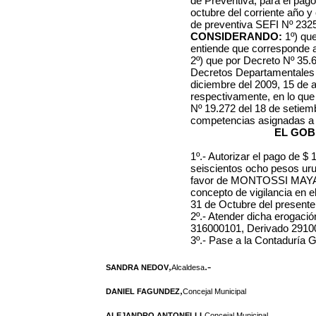
de Preventiva, para el pago
octubre del corriente año y 
de preventiva SEFI Nº 2325
CONSIDERANDO:
1º) que
entiende que corresponde a
2º) que por Decreto Nº 35.62
Decretos Departamentales N
diciembre del 2009, 15 de a
respectivamente, en lo que
Nº 19.272 del 18 de setiem
competencias asignadas a 
EL GOB
1º.- Autorizar el pago de
$ 1
seiscientos ocho pesos ur
favor de MONTOSSI MAY
concepto de vigilancia en el
31 de Octubre del presente
2º.- Atender dicha erogació
316000101, Derivado 2910
3º.- Pase a la Contaduría G
,
.-
SANDRA NEDOV
Alcaldesa
,
DANIEL FAGUNDEZ
Concejal Municipal
,
ALEJANDRO ANTONELLI
Concejal Municipal