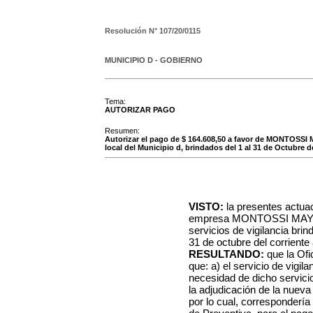
Resolución N°
107/20/0115
MUNICIPIO D - GOBIERNO
Tema:
AUTORIZAR PAGO
Resumen:
Autorizar el pago de $ 164.608,50 a favor de MONTOSSI
local del Municipio d, brindados del 1 al 31 de Octubre d
VISTO:
la presentes actuac
empresa MONTOSSI MAYA
servicios de vigilancia brind
31 de octubre del corriente
RESULTANDO:
que la Ofi
que: a) el servicio de vigil
necesidad de dicho servicio
la adjudicación de la nueva
por lo cual, corresponderí