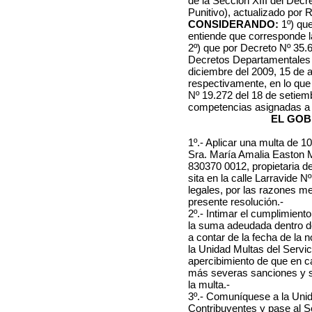
de la Sección XIII del Dec
Punitivo), actualizado por 
CONSIDERANDO:
1º)
que
entiende que corresponde la
2º) que por Decreto Nº 35.62
Decretos Departamentales N
diciembre del 2009, 15 de a
respectivamente, en lo que
Nº 19.272 del 18 de setiem
competencias asignadas a 
EL GOB
1º.- Aplicar una multa de 1
Sra. María Amalia Easton 
830370 0012, propietaria de
sita en la calle Larravide N
legales, por las razones me
presente resolución.-
2º.- Intimar el cumplimien
la suma adeudada dentro de 
a contar de la fecha de la 
la Unidad Multas del Servic
apercibimiento de que en c
más severas sanciones y se 
la multa.-
3º.- Comuníquese a la Unid
Contribuyentes y pase al S