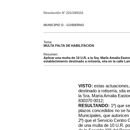
Resolución N°
221/19/0115
MUNICIPIO D - GOBIERNO
Tema:
MULTA FALTA DE HABILITACION
Resumen:
Aplicar una multa de 10 U.R. a la Sra. María Amalia Easto
establecimiento destinado a rotisería, sita en la calle Lar
VISTO:
estas actuaciones,
destinado a rotisería, sita 
la Sra. María Amalia Easto
830370 0012;
RESULTANDO:
1º) que se
plazos concedidos no se ha
Municipales, que autoricen e
2º) que el Servicio Centro 
de una multa de 10 U.R. por 