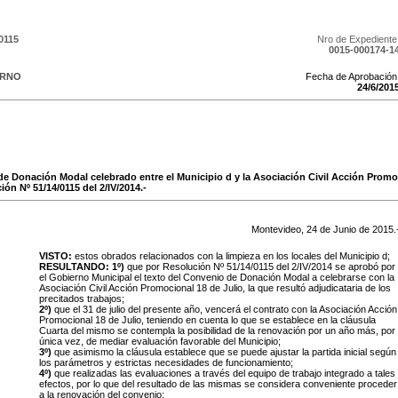
0115
Nro de Expediente
0015-000174-1
ERNO
Fecha de Aprobación
24
/
6
/
201
e Donación Modal celebrado entre el Municipio d y la Asociación Civil Acción Promoc
ón Nº 51/14/0115 del 2/IV/2014.-
Montevideo,
24
de
Junio
de
2015
.
VISTO:
estos obrados relacionados con la limpieza en los locales del Municipio d;
RESULTANDO:
1º)
que por Resolución Nº 51/14/0115 del 2/IV/2014 se aprobó por
el Gobierno Municipal el texto del Convenio de Donación Modal a celebrarse con la
Asociación Civil Acción Promocional 18 de Julio, la que resultó adjudicataria de los
precitados trabajos;
2
º)
que el 31 de julio del presente año, vencerá el contrato con la Asociación Acción
Promocional 18 de Julio, teniendo en cuenta lo que se establece en la cláusula
Cuarta del mismo se contempla la posibilidad de la renovación por un año más, por
única vez, de mediar evaluación favorable del Municipio;
3º)
que asimismo la cláusula establece que se puede ajustar la partida inicial según
los parámetros y estrictas necesidades de funcionamiento;
4º)
que realizadas las evaluaciones a través del equipo de trabajo integrado a tales
efectos, por lo que del resultado de las mismas se considera conveniente proceder
a la renovación del convenio;