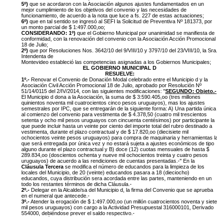
5º)
que se acordaron con la Asociación algunos ajustes fundamentados en un
mejor cumplimiento de los objetivos del convenio y las necesidades de
funcionamiento, de acuerdo a la nota que luce a fs. 227 de estas actuaciones;
6º)
que en tal sentido se ingresó al SEFI la Solicitud de Preventiva Nº 181373, por
un monto parcial de $ 1:497.000,oo;
CONSIDERANDO:
1º)
que el Gobierno Municipal por unanimidad se manifiesta de
conformidad, con la renovación del convenio con la Asociación Acción Promocional
18 de Julio;
2º)
que por Resoluciones Nos. 3642/10 del 9/VIII/10 y 3797/10 del 23/VIII/10, la Sra
Intendenta de
Montevideo estableció las competencias asignadas a los Gobiernos Municipales;
EL GOBIERNO MUNICIPAL D
RESUELVE:
1º.-
Renovar el Convenio de Donación Modal celebrado entre el Municipio d y la
Asociación Civil Acción Promocional 18 de Julio, aprobado por Resolución Nº
51/14/0115 del 2/IV/2014, con las siguientes modificaciones: "
SEGUNDO: Objeto.-
El Municipio d dona a la Asociación, la suma de $ 3:590.405,oo (tres millones
quinientos noventa mil cuatrocientos cinco pesos uruguayos), mas los ajustes
semestrales por IPC, que se entregarán de la siguiente forma: A) Una partida única
al comienzo del convenio para vestimenta de $ 4.378,50 (cuatro mil trescientos
setenta y ocho mil pesos uruguayos con cincuenta centésimos) por participante la
que puede incluir hasta un veinte por ciento del importe total del rubro destinado a
vestimenta, durante el plazo contractual y de $ 17.820,oo (diecisiete mil
ochocientos veinte pesos uruguayos) para compra de maquinaria y herramientas l
que será entregada por única vez y no estará sujeta a ajustes económicos de tipo
alguno durante el plazo contractual y B) doce (12) cuotas mensuales de hasta $
289.834,oo (doscientos ochenta y nueve mil ochocientos treinta y cuatro pesos
uruguayos) de acuerdo a las rendiciones de cuentas presentadas.-" En la
Cláusula Tercera
se modifica el número de educandos para la limpieza de los
locales del Municipio, de 20 (veinte) educandos pasara a 18 (dieciocho)
educandos, cuya distribución sera acordada entre las partes, manteniendo en un
todo los restantes términos de dicha Cláusula.-
2º.-
Delegar en la Alcalde/sa del Municipio d, la firma del Convenio que se aprueba
en el numeral que antecede.-
3º.-
Atender la erogación de $ 1:497.000,oo (un millón cuatrocientos noventa y siete
mil pesos uruguayos) con cargo a la Actividad Presupuestal 316000101, Derivado
554000, debiéndose prever el saldo respectivo.-