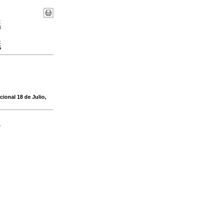
:
4
:
5
ional 18 de Julio,
-