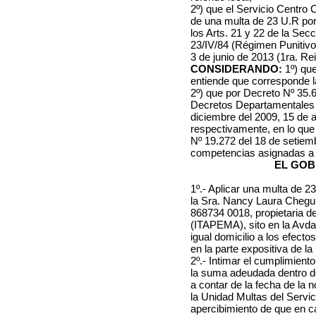
2º) que el Servicio Centro 
de una multa de 23 U.R por i
los Arts. 21 y 22 de la Secc
23/IV/84 (Régimen Punitivo
3 de junio de 2013 (1ra. Re
CONSIDERANDO:
1º) que
entiende que corresponde la
2º) que por Decreto Nº 35.62
Decretos Departamentales N
diciembre del 2009, 15 de a
respectivamente, en lo que
Nº 19.272 del 18 de setiem
competencias asignadas a 
EL GOB
1º.- Aplicar una multa de 23
la Sra. Nancy Laura Chegu
868734 0018, propietaria d
(ITAPEMA), sito en la Avd
igual domicilio a los efect
en la parte expositiva de la
2º.- Intimar el cumplimien
la suma adeudada dentro de 
a contar de la fecha de la 
la Unidad Multas del Servic
apercibimiento de que en c