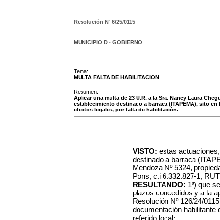
Resolución N°
6/25/0115
MUNICIPIO D - GOBIERNO
Tema:
MULTA FALTA DE HABILITACION
Resumen:
Aplicar una multa de 23 U.R. a la Sra. Nancy Laura Chegu
establecimiento destinado a barraca (ITAPEMA), sito en 
efectos legales, por falta de habilitación.-
VISTO:
estas actuaciones, 
destinado a barraca (ITAP
Mendoza Nº 5324, propied
Pons, c.i 6.332.827-1, RU
RESULTANDO:
1º) que se
plazos concedidos y a la a
Resolución Nº 126/24/0115 d
documentación habilitante q
referido local;