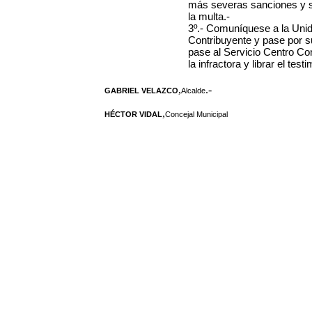
más severas sanciones y se 
la multa.-
3º.- Comuníquese a la Unid
Contribuyente y pase por s
pase al Servicio Centro Com
la infractora y librar el tes
,
.-
GABRIEL VELAZCO
Alcalde
,
HÉCTOR VIDAL
Concejal Municipal